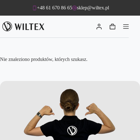
Przejdź
+48 61 670 86 65
sklep@wiltex.pl
do
treści
Koszyk
Nie znaleziono produktów, których szukasz.