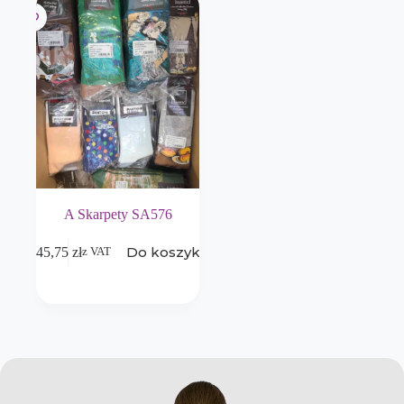
A Skarpety SA576
Do koszyka
645,75
zł
z VAT