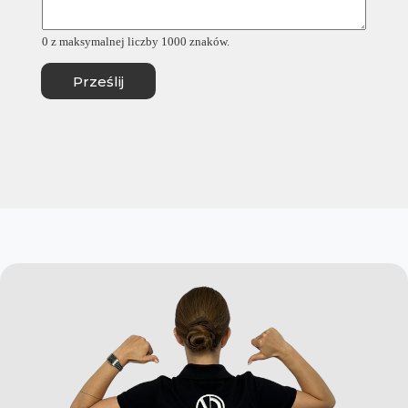
I
m
i
0 z maksymalnej liczby 1000 znaków.
ę
Prześlij