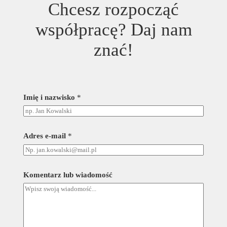
Chcesz rozpocząć
współpracę? Daj nam
znać!
Imię i nazwisko
*
Adres e-mail
*
e
Komentarz lub wiadomość
-
m
a
i
l
*