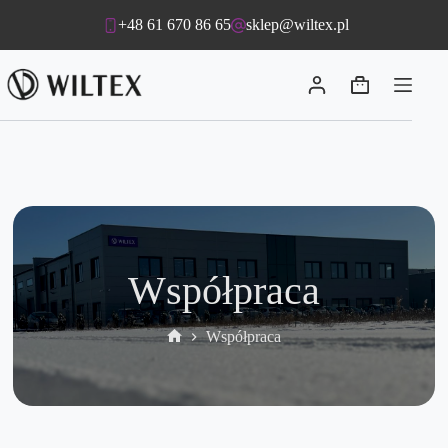
Przejdź
+48 61 670 86 65
sklep@wiltex.pl
do
treści
Koszyk
Współpraca
Współpraca
Strona
główna