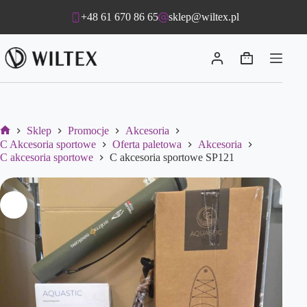
Przejdź
+48 61 670 86 65
sklep@wiltex.pl
do
treści
Koszyk
Sklep
Promocje
Akcesoria
Strona
C Akcesoria sportowe
Oferta paletowa
Akcesoria
główna
C akcesoria sportowe
C akcesoria sportowe SP121