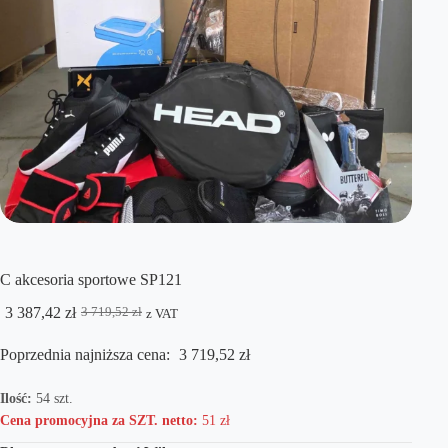
C akcesoria sportowe SP121
3 387,42
zł
3 719,52
zł
z VAT
Pierwotna
Aktualna
cena
cena
Poprzednia najniższa cena:
3 719,52
zł
wynosiła:
wynosi:
3
3
719,52 zł.
387,42 zł.
Ilość:
54 szt.
Cena promocyjna za SZT. netto:
51 zł