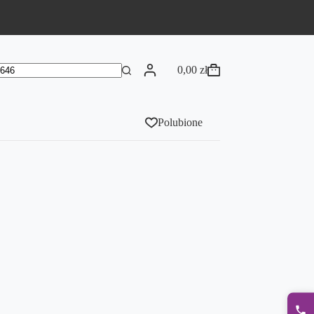
0,00
zł
Koszyk
rak
yników
Polubione