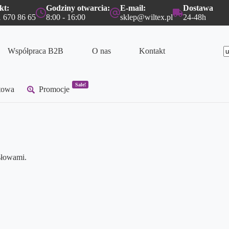
kt:
Godziny otwarcia:
E-mail:
Dostawa
 670 86 65
8:00 - 16:00
sklep@wiltex.pl
24-48h
Współpraca B2B
O nas
Kontakt
B
w
Sale!
etowa
Promocje
słowami.