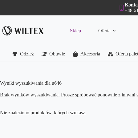
Przejdź
Konta
do
+48 61
treści
Sklep
Oferta
Odzież
Obuwie
Akcesoria
Oferta pal
Wyniki wyszukiwania dla u646
Brak wyników wyszukiwania. Proszę spróbować ponownie z innymi 
Nie znaleziono produktów, których szukasz.