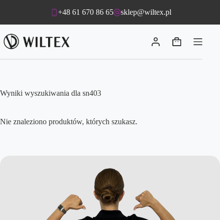
Przejdź
+48 61 670 86 65
sklep@wiltex.pl
do
treści
Koszyk
Wyniki wyszukiwania dla sn403
Nie znaleziono produktów, których szukasz.