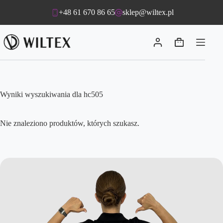
Przejdź
+48 61 670 86 65
sklep@wiltex.pl
do
treści
Koszyk
Wyniki wyszukiwania dla hc505
Nie znaleziono produktów, których szukasz.