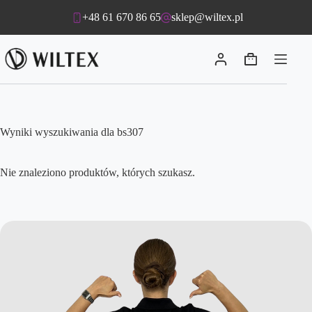
Przejdź
+48 61 670 86 65
sklep@wiltex.pl
do
treści
Koszyk
Wyniki wyszukiwania dla bs307
Nie znaleziono produktów, których szukasz.