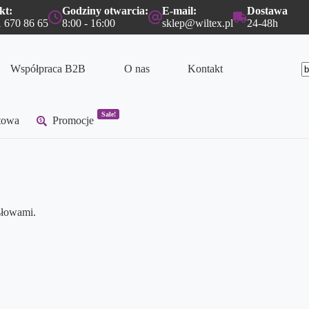
kt:
Godziny otwarcia:
E-mail:
Dostawa
 670 86 65
8:00 - 16:00
sklep@wiltex.pl
24-48h
Współpraca B2B
O nas
Kontakt
B
w
Sale!
etowa
Promocje
słowami.