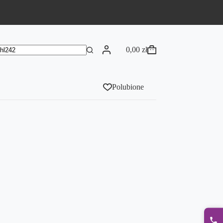
0,00
zł
Koszyk
rak
yników
Polubione