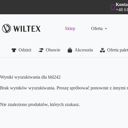
Przejdź
Konta
do
+48 61
treści
Sklep
Oferta
Odzież
Obuwie
Akcesoria
Oferta pal
Wyniki wyszukiwania dla bhl242
Brak wyników wyszukiwania. Proszę spróbować ponownie z innymi 
Nie znaleziono produktów, których szukasz.